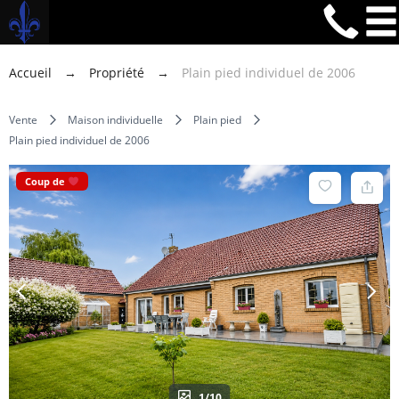
Accueil
→
Propriété
→
Plain pied individuel de 2006
Vente
Maison individuelle
Plain pied
Plain pied individuel de 2006
Coup de
1/10