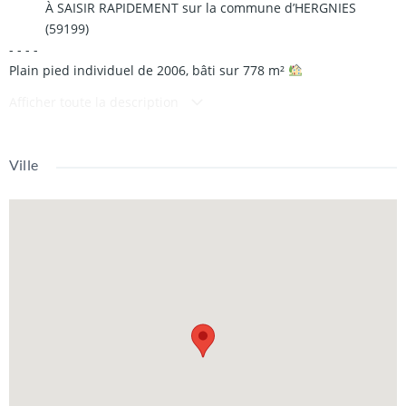
À SAISIR RAPIDEMENT sur la commune d’HERGNIES
(59199)
- - - -
Plain pied individuel de 2006, bâti sur 778 m²
- - - -
Afficher toute la description
Situé dans une rue calme, ce charmant plain pied avec
combles aménageables et garage saura vous séduire par sa
fonctionnalité et son excellent état général.
Ville
- - - -
Vous découvrirez un hall d’entré spacieux (possibilité d’installer
un escalier si l’espace combles est aménagé), une agréable
pièce de vie, une cuisine aménagée et équipée, une pièce
servant de buanderie/cellier, 4 chambres, une salle de bains et
un WC séparé.
- - - -
Les + :
Combles aménageables offrant un beau potentiel
Grand
garage (env. 70m²) avec cave
Terrasse
Portail électrique
Feu à
Pellet et climatiseurs réversibles
- - - -
Performance énergétique :
DPE : C - 151
GES : A - 5