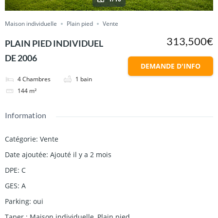
Maison individuelle
Plain pied
Vente
313,500€
PLAIN PIED INDIVIDUEL
DE 2006
DEMANDE D'INFO
4
Chambres
1
bain
144
m²
Information
Catégorie
:
Vente
Date ajoutée
:
Ajouté il y a 2 mois
DPE
:
C
GES
:
A
Parking
:
oui
Taper
:
Maison individuelle
,
Plain pied