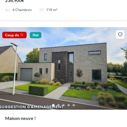
236,900€
4
Chambres
118
m²
Coup de
Hot
Maison neuve !