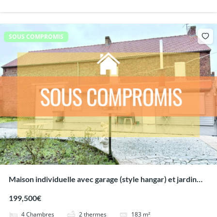
SOUS COMPROMIS
Maison individuelle avec garage (style hangar) et jardin
clos !
199,500€
4
Chambres
2
thermes
183
m²