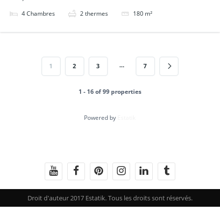
4
Chambres
2
thermes
180
m²
…
1
2
3
7
1 - 16 of 99 properties
Powered by
Estatik
Droit d'auteur 2017 Estatik. Tous les droits sont réservés.