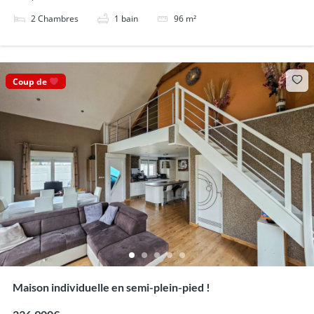
2
Chambres
1
bain
96
m²
Coup de
Maison individuelle en semi-plein-pied !