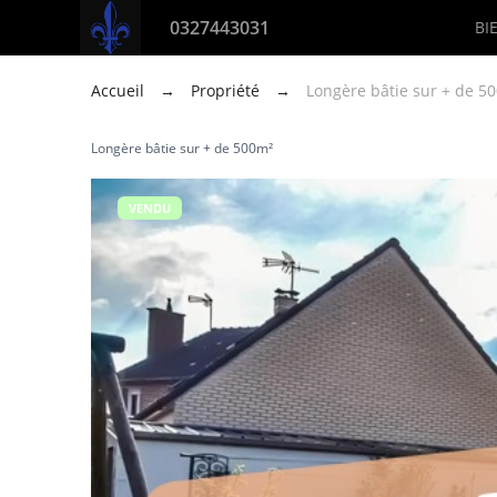
0327443031
BI
Accueil
→
Propriété
→
Longère bâtie sur + de 5
Longère bâtie sur + de 500m²
VENDU