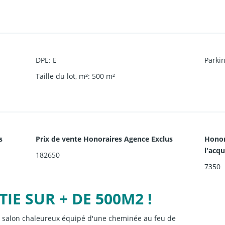
DPE
:
E
Parki
Taille du lot, m²
:
500
m²
s
Prix de vente Honoraires Agence Exclus
Honor
l'acq
182650
7350
IE SUR + DE 500M2 !
n salon chaleureux équipé d'une cheminée au feu de