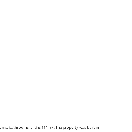
drooms, bathrooms, and is
111
m²
. The property was built in