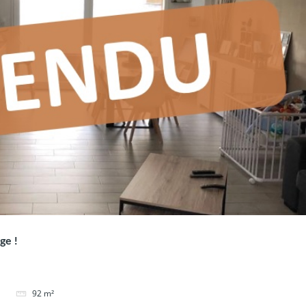
ge !
92
m²