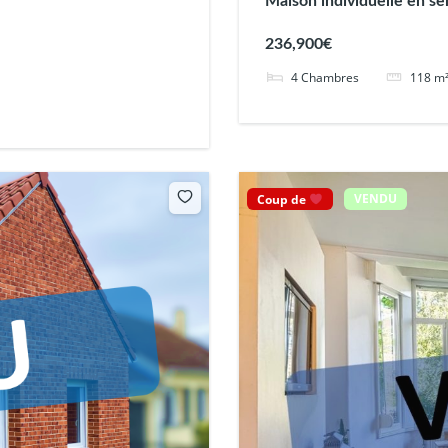
Maison individuelle en se
236,900€
4
Chambres
118
m
Coup de
VENDU