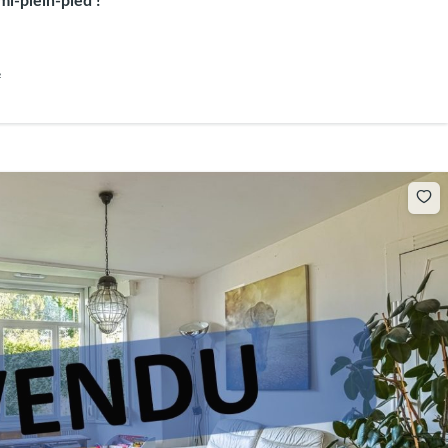
mi-plein-pied !
²