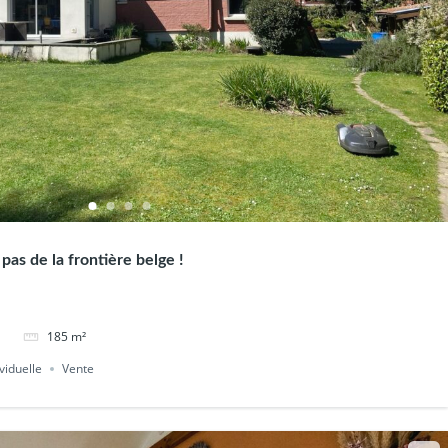
pas de la frontière belge !
185
m²
viduelle
Vente