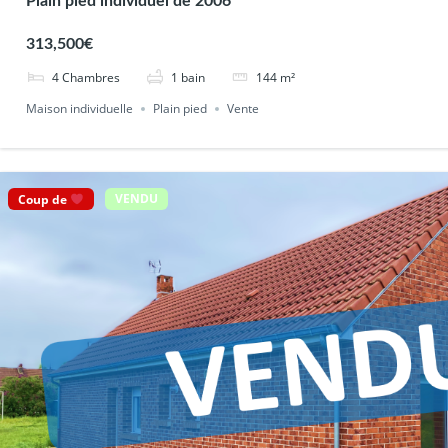
Plain pied individuel de 2006
313,500€
4
Chambres
1
bain
144
m²
Maison individuelle
Plain pied
Vente
Coup de
VENDU