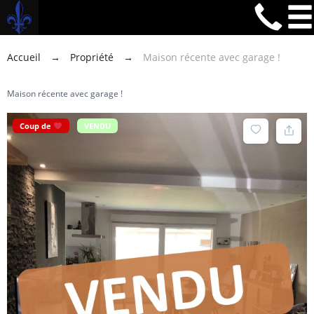
Accueil
→
Propriété
→
Maison récente avec garage !
Maison récente avec garage !
Coup de
VENDU