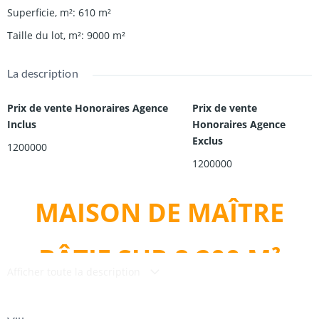
Superficie, m²
:
610
m²
Taille du lot, m²
:
9000
m²
La description
Prix de vente Honoraires Agence
Prix de vente
Inclus
Honoraires Agence
Exclus
1200000
1200000
MAISON DE MAÎTRE
BÂTIE SUR 8 200 M²
Afficher toute la description
Parc clos et arboré d'espèces remarquables (séquoia géant,
hêtres pleureurs, ...)