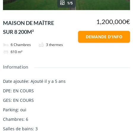
1/5
1,200,000€
MAISON DE MAÎTRE
SUR 8 200M²
DEMANDE D'INFO
6
Chambres
3
thermes
610
m²
Information
Date ajoutée
:
Ajouté il y a 5 ans
DPE
:
EN COURS
GES
:
EN COURS
Parking
:
oui
Chambres
:
6
Salles de bains
:
3