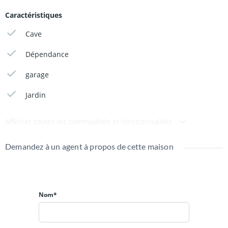
Au 3ème étage
: grenier aménageable.
Caractéristiques
Ce bien possède
: un sous-sol, 2 garages, une pergola, une
Cave
serre, un chenil, un poulailler, etc.
Dépendance
Prestations de qualité : parquet, vitraux, etc.
garage
Cette maison a servi pour des événements tels que : baptême,
communion, mariage, retraite. Elle a également servi de décor
Jardin
pour un film.
Afficher toutes les commodités et fonctionnalités
Surface habitable : environ 610 m²
Demandez à un agent à propos de cette maison
Nom*