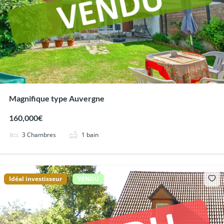
Magnifique type Auvergne
160,000€
3
Chambres
1
bain
Idéal investisseur
VENDU