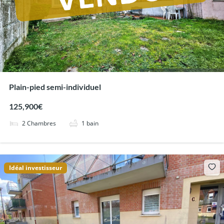
Plain-pied semi-individuel
125,900€
2
Chambres
1
bain
Idéal investisseur