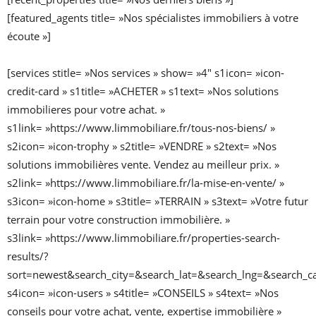
[featured_agents title= »Nos spécialistes immobiliers à votre
écoute »]
[services stitle= »Nos services » show= »4″ s1icon= »icon-
credit-card » s1title= »ACHETER » s1text= »Nos solutions
immobilieres pour votre achat. »
s1link= »https://www.limmobiliare.fr/tous-nos-biens/ »
s2icon= »icon-trophy » s2title= »VENDRE » s2text= »Nos
solutions immobilières vente. Vendez au meilleur prix. »
s2link= »https://www.limmobiliare.fr/la-mise-en-vente/ »
s3icon= »icon-home » s3title= »TERRAIN » s3text= »Votre futur
terrain pour votre construction immobilière. »
s3link= »https://www.limmobiliare.fr/properties-search-
results/?
sort=newest&search_city=&search_lat=&search_lng=&search_
s4icon= »icon-users » s4title= »CONSEILS » s4text= »Nos
conseils pour votre achat, vente, expertise immobilière »